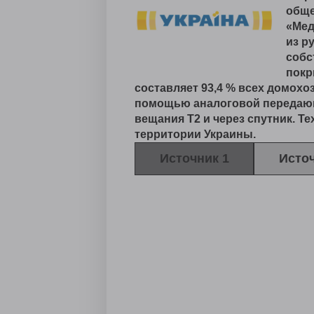
обще
«Мед
из р
собс
покр
составляет 93,4 % всех домохо
помощью аналоговой передающе
вещания Т2 и через спутник. Т
территории Украины.
Источник 1
Источ